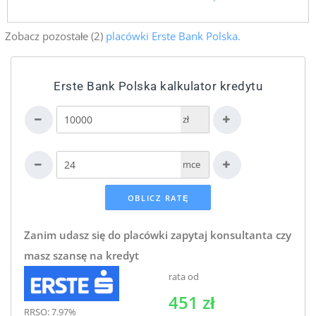
Zobacz pozostałe (2)
placówki Erste Bank Polska.
Erste Bank Polska kalkulator kredytu
zł
mce
Zanim udasz się do placówki zapytaj konsultanta czy
masz szansę na kredyt
rata od
451 zł
RRSO: 7.97%