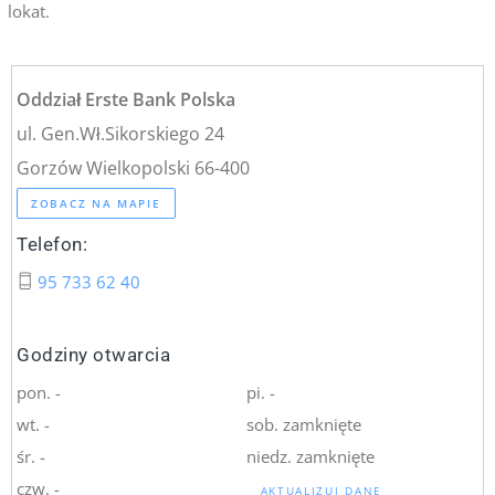
lokat.
Oddział Erste Bank Polska
ul. Gen.Wł.Sikorskiego 24
Gorzów Wielkopolski 66-400
ZOBACZ NA MAPIE
Telefon:
95 733 62 40
Godziny otwarcia
pon. -
pi. -
wt. -
sob. zamknięte
śr. -
niedz. zamknięte
czw. -
AKTUALIZUJ DANE