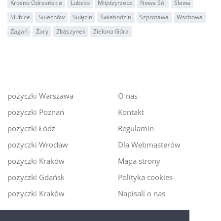
Krosno Odrzańskie
Lubsko
Międzyrzecz
Nowa Sól
Sława
Słubice
Sulechów
Sulęcin
Świebodzin
Szprotawa
Wschowa
Żagań
Żary
Zbąszynek
Zielona Góra
pożyczki Warszawa
O nas
pożyczki Poznań
Kontakt
pożyczki Łódź
Regulamin
pożyczki Wrocław
Dla Webmasterów
pożyczki Kraków
Mapa strony
pożyczki Gdańsk
Polityka cookies
pożyczki Kraków
Napisali o nas