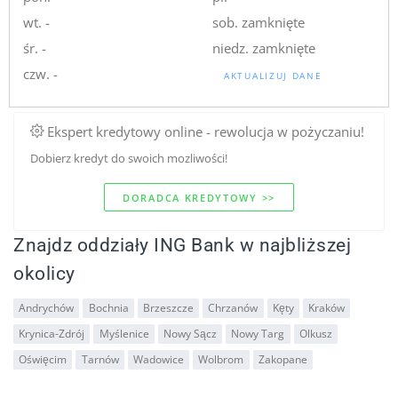
wt. -
sob. zamknięte
śr. -
niedz. zamknięte
czw. -
AKTUALIZUJ DANE
Ekspert kredytowy online - rewolucja w pożyczaniu!
Dobierz kredyt do swoich mozliwości!
DORADCA KREDYTOWY >>
Znajdz oddziały ING Bank w najbliższej
okolicy
Andrychów
Bochnia
Brzeszcze
Chrzanów
Kęty
Kraków
Krynica-Zdrój
Myślenice
Nowy Sącz
Nowy Targ
Olkusz
Oświęcim
Tarnów
Wadowice
Wolbrom
Zakopane