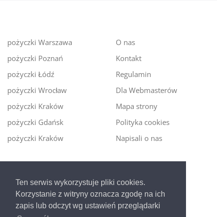
pożyczki Warszawa
O nas
pożyczki Poznań
Kontakt
pożyczki Łódź
Regulamin
pożyczki Wrocław
Dla Webmasterów
pożyczki Kraków
Mapa strony
pożyczki Gdańsk
Polityka cookies
pożyczki Kraków
Napisali o nas
Digitalmoney.pl
Ten serwis wykorzystuje pliki cookies.
Ekspert kredytowy online
- nowa era szybkiego i
Korzystanie z witryny oznacza zgodę na ich
bezpiecznego pożyczania!
zapis lub odczyt wg ustawień przeglądarki