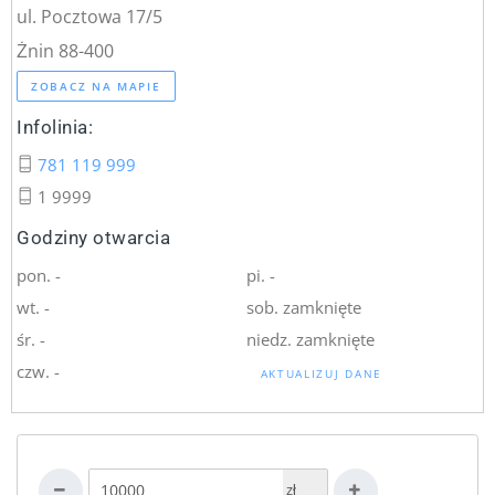
ul. Pocztowa 17/5
Żnin 88-400
ZOBACZ NA MAPIE
Infolinia:
781 119 999
1 9999
Godziny otwarcia
pon. -
pi. -
wt. -
sob. zamknięte
śr. -
niedz. zamknięte
czw. -
AKTUALIZUJ DANE
zł