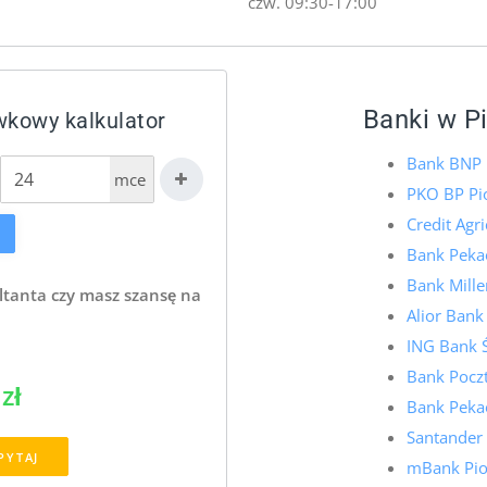
czw. 09:30-17:00
Banki w P
wkowy kalkulator
Bank BNP 
mce
PKO BP Pi
Credit Agr
Bank Pekao
Bank Mill
ltanta czy masz szansę na
Alior Bank
ING Bank 
Bank Pocz
zł
Bank Pekao
Santander
PYTAJ
mBank Pio