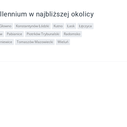
llennium w najbliższej okolicy
Głowno
Konstantynów Łódzki
Kutno
Łask
Łęczyca
ów
Pabianice
Piotrków Trybunalski
Radomsko
rniewice
Tomaszów Mazowiecki
Wieluń