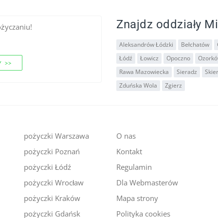
Znajdz oddziały Mi
ożyczaniu!
Aleksandrów Łódzki
Bełchatów
Łódź
Łowicz
Opoczno
Ozork
 >>
Rawa Mazowiecka
Sieradz
Skie
Zduńska Wola
Zgierz
pożyczki Warszawa
O nas
pożyczki Poznań
Kontakt
i
pożyczki Łódź
Regulamin
pożyczki Wrocław
Dla Webmasterów
pożyczki Kraków
Mapa strony
pożyczki Gdańsk
Polityka cookies