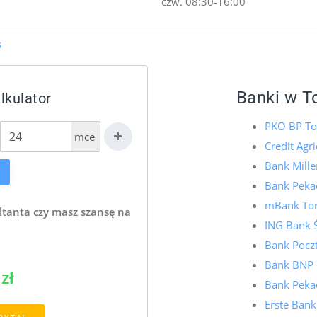
czw. 08:30-16:00
s
Banki w T
lkulator
PKO BP To
mce
Credit Agr
Bank Mill
Bank Pekao
mBank To
ltanta czy masz szansę na
ING Bank 
Bank Pocz
Bank BNP 
zł
Bank Pekao
Erste Bank