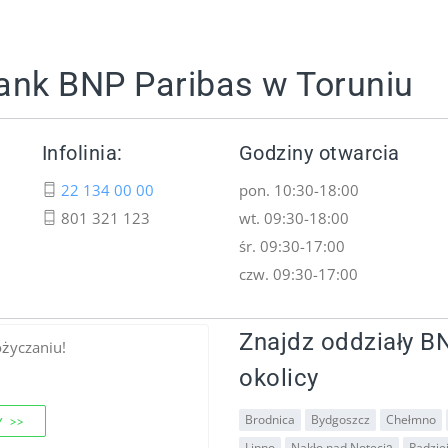
ank BNP Paribas w Toruniu
Infolinia:
Godziny otwarcia
22 134 00 00
pon. 10:30-18:00
801 321 123
wt. 09:30-18:00
śr. 09:30-17:00
czw. 09:30-17:00
Znajdz oddziały BN
ożyczaniu!
okolicy
Brodnica
Bydgoszcz
Chełmno
 >>
Lipno
Nakło nad Notecią
Radzie