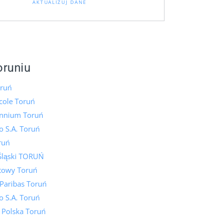
AKTUALIZUJ DANE
oruniu
ruń
icole Toruń
ennium Toruń
 S.A. Toruń
ruń
Śląski TORUŃ
towy Toruń
Paribas Toruń
 S.A. Toruń
 Polska Toruń