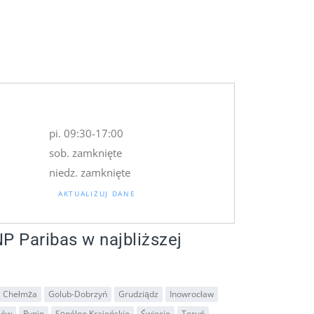
pi. 09:30-17:00
sob. zamknięte
niedz. zamknięte
AKTUALIZUJ DANE
P Paribas w najbliższej
Chełmża
Golub-Dobrzyń
Grudziądz
Inowrocław
jów
Rypin
Sępólno Krajeńskie
Świecie
Toruń