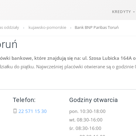
KREDYTY
s oddziały
kujawsko-pomorskie
Bank BNP Paribas Toruń
oruń
wki bankowe, które znajdują się na: ul. Szosa Lubicka 164A or
ziałku do piątku. Najwcześniej placówki otwierane są o godzinie
Telefon:
Godziny otwarcia
22 571 15 30
pon. 10:30-18:00
wt. 08:30-16:00
śr. 08:30-16:00