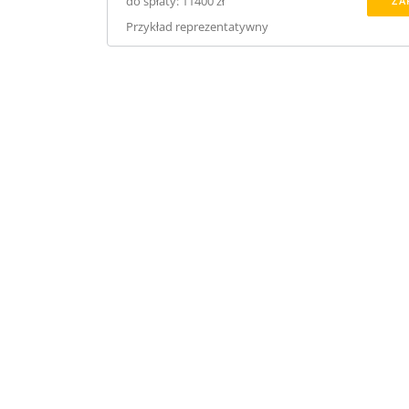
do spłaty: 11400 zł
ZA
Przykład reprezentatywny