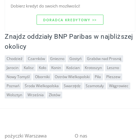
Dobierz kredyt do swoich mozliwości!
DORADCA KREDYTOWY >>
Znajdz oddziały BNP Paribas w najbliższej
okolicy
Chodzież
Czarnków
Gniezno
Gostyń
Grabów nad Prosną
Jarocin
Kalisz
Koło
Konin
Kościan
Krotoszyn
Leszno
Nowy Tomyśl
Oborniki
Ostrów Wielkopolski
Piła
Pleszew
Poznań
Środa Wielkopolska
Swarzędz
Szamotuły
Wągrowiec
Wolsztyn
Września
Złotów
pożyczki Warszawa
O nas