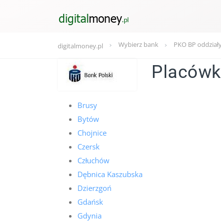
Wybierz bank
PKO BP oddział
digitalmoney.pl
Placówk
Brusy
Bytów
Chojnice
Czersk
Człuchów
Dębnica Kaszubska
Dzierzgoń
Gdańsk
Gdynia