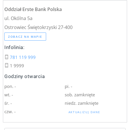
Oddział Erste Bank Polska
ul. Okólna 5a
Ostrowiec Świętokrzyski 27-400
ZOBACZ NA MAPIE
Infolinia:
781 119 999
1 9999
Godziny otwarcia
pon. -
pi. -
wt. -
sob. zamknięte
śr. -
niedz. zamknięte
czw. -
AKTUALIZUJ DANE