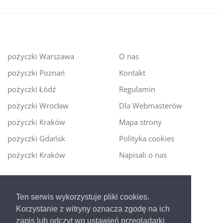
pożyczki Warszawa
O nas
pożyczki Poznań
Kontakt
pożyczki Łódź
Regulamin
pożyczki Wrocław
Dla Webmasterów
pożyczki Kraków
Mapa strony
pożyczki Gdańsk
Polityka cookies
pożyczki Kraków
Napisali o nas
Digitalmoney.pl
Ten serwis wykorzystuje pliki cookies.
Ekspert kredytowy online
- nowa era szybkiego i
Korzystanie z witryny oznacza zgodę na ich
bezpiecznego pożyczania!
zapis lub odczyt wg ustawień przeglądarki