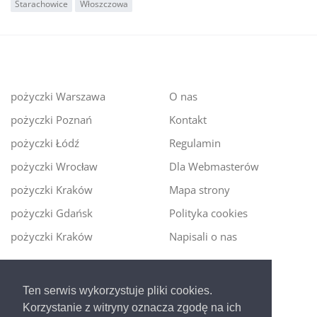
Starachowice
Włoszczowa
pożyczki Warszawa
O nas
pożyczki Poznań
Kontakt
pożyczki Łódź
Regulamin
pożyczki Wrocław
Dla Webmasterów
pożyczki Kraków
Mapa strony
pożyczki Gdańsk
Polityka cookies
pożyczki Kraków
Napisali o nas
Digitalmoney.pl
Ten serwis wykorzystuje pliki cookies.
Ekspert kredytowy online
- nowa era szybkiego i
Korzystanie z witryny oznacza zgodę na ich